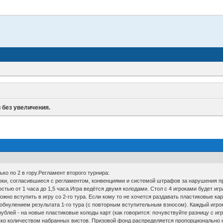
 без увеличения.
ко по 2 в гору.Регламент второго турнира:
оки, согласившиеся с регламентом, конвенциями и системой штрафов за нарушения пр
стью от 1 часа до 1,5 часа.Игра ведётся двумя колодами. Стол с 4 игроками будет игр
можно вступить в игру со 2-го тура. Если кому то не хочется раздавать пластиковые к
обнулением результата 1-го тура (с повторным вступительным взносом). Каждый игрок
рублей - на новые пластиковые колоды карт (как говорится: почувствуйте разницу с и
ько количеством набранных вистов. Призовой фонд распределяется пропорционально н