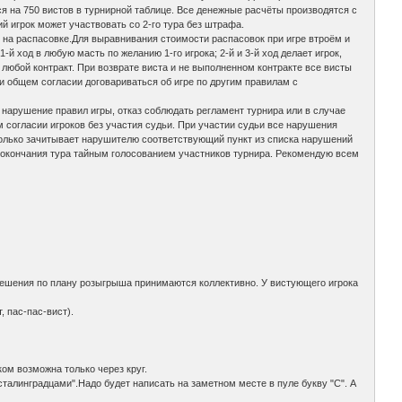
ется на 750 вистов в турнирной таблице. Все денежные расчёты производятся с
й игрок может участвовать со 2-го тура без штрафа.
ок на распасовке.Для выравнивания стоимости распасовок при игре втроём и
й ход в любую масть по желанию 1-го игрока; 2-й и 3-й ход делает игрок,
любой контракт. При возврате виста и не выполненном контракте все висты
ри общем согласии договариваться об игре по другим правилам с
а нарушение правил игры, отказ соблюдать регламент турнира или в случае
 согласии игроков без участия судьи. При участии судьи все нарушения
только зачитывает нарушителю соответствующий пункт из списка нарушений
 окончания тура тайным голосованием участников турнира. Рекомендую всем
решения по плану розыгрыша принимаются коллективно. У вистующего игрока
, пас-пас-вист).
ом возможна только через круг.
сталинградцами".Надо будет написать на заметном месте в пуле букву "С". А