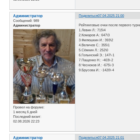
Администратор
Поделиться
07.04.2025 21:00
Сообщений:
989
Рейтинговые очки после первого турни
Администратор
1.Левин Л.: 715\4
2.Комаров А.: 647\3
3.Филюшкин И.: 393\2
4.Величев С.: 355\1
5.Сёмкин Л.: 252\0
6.Голынский Э.: 147\-1
7.Пащенко Н.: -403\-2
8.Чесноков И.: -675\-3
9.Брусова И.: -1420\-4
Провел на форуме:
1 месяц 6 дней
Последний визит:
02.08.2026 22:23
Администратор
Поделиться
07.04.2025 21:01