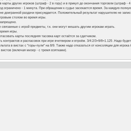
карты других игроков (штраф - 2 в гору) и в прикуп до окончания торговли (штраф - 4 
д ограничено - 1 минута. При обращении к судье засекается время. За каждую полную 
не доигранной раздачи присуждается. Положительный результат нарушителю не записы
игровым столом во время игры.
 запрещено.
 связанные с игрой предметы, т.к. они могут мешать другим игрокам играть.
время игры.
отасовать карты последняя тасовка карт остаётся за сдатчиком.
 контрактов и распасовок при игре вчетвером и втроём. 3/4:2/3=9/8=1.125 .Надо будет
тата в вистах с "горы-пули" на 8/9. Также надо отказаться от консоляции для игрока б
з вистов (включая мизер - с тремя взятками).