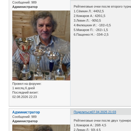
Сообщений:
989
Рейтинговые очки после второго турни
Администратор
1.Сёмкин Л.: 440\2,5
2.Комаров А.: 426\1,5
3.Левин Л.: -90\0,5
4.Филюшкин И.: -181\-0,5
5.Макаров П.: -261\-1,5
6.Пащенко Н.: -334\-2,5
Провел на форуме:
1 месяц 6 дней
Последний визит:
02.08.2026 22:23
Администратор
Поделиться
07.04.2025 21:03
Сообщений:
989
Рейтинговые очки после двух турниро
Администратор
1.Комаров А.: 268\ 4,5
2.Левин Л.: 93\ 4,5