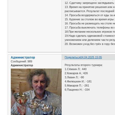
12. Сдатчику запрещено заглядывать в 
13. Время на принятие решения или хо
расписывается. Результат последней 
14. Просьба воздержаться от еды за 
15. Курение за столом во время игры
16. Просьба не размещать на столе не
17. Просьба выключать телефоны во 
18.При желании нескольких игроков п
19.Надо сделать одинаковой стоимость
умножением или делением части резуль
20. Возможен уход без трёх в гору бе
Администратор
Поделиться
04.04.2025 15:05
Сообщений:
989
Результаты второго турнира:
Администратор
1.Сёмкин Л.: 440
2.Комаров А.: 426
3.Левин Л.: -90
4.Филюшкин И.: -181
5.Макаров П.: -261
6.Пащенко Н.: -334