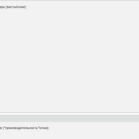
ра (висты\очки):
в ("производительность"\очки):