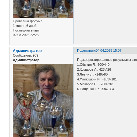
Провел на форуме:
1 месяц 6 дней
Последний визит:
02.08.2026 22:23
Администратор
Поделиться
04.04.2025 15:07
Сообщений:
989
Подкорректированные результаты вто
Администратор
1.Сёмкин Л.: 500\440
2.Комаров А.: 426\426
3.Левин Л.: -149\-90
4.Филюшкин И.: -183\-181
5.Макаров П.: -260\-261
6.Пащенко Н.: -334\-334