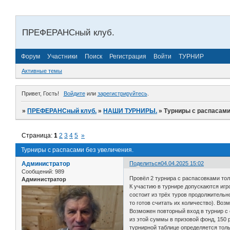
ПРЕФЕРАНСный клуб.
Форум
Участники
Поиск
Регистрация
Войти
ТУРНИР
Активные темы
Привет, Гость!
Войдите
или
зарегистрируйтесь
.
»
ПРЕФЕРАНСный клуб.
»
НАШИ ТУРНИРЫ.
»
Турниры с распасами
Страница:
1
2
3
4
5
»
Турниры с распасами без увеличения.
Администратор
Поделиться
04.04.2025 15:02
Сообщений:
989
Провёл 2 турнира с распасовками толь
Администратор
К участию в турнире допускаются игр
состоит из трёх туров продолжительно
то готов считать их количество). Воз
Возможен повторный вход в турнир с 
из этой суммы в призовой фонд, 150 
турнирной таблице определяется тол