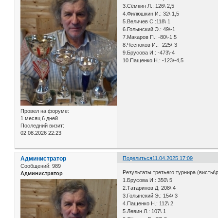
3.Сёмкин Л.: 126\ 2,5
4.Филюшкин И.: 32\ 1,5
5.Величев С.:118\ 1
6.Голынский Э.: 49\-1
7.Макаров П.: -80\-1,5
8.Чесноков И.: -225\-3
9.Брусова И.: -473\-4
10.Пащенко Н.: -123\-4,5
Провел на форуме:
1 месяц 6 дней
Последний визит:
02.08.2026 22:23
Администратор
Поделиться
11.04.2025 17:09
Сообщений:
989
Результаты третьего турнира (висты\
Администратор
1.Брусова И.: 350\ 5
2.Татаринов Д: 208\ 4
3.Голынский Э.: 154\ 3
4.Пащенко Н.: 112\ 2
5.Левин Л.: 107\ 1