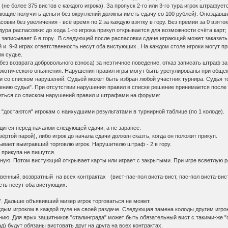
 (не более 375 вистов с каждого игрока). За пропуск 2-го или 3-го тура игрок штрафу
ающие получить деньги без округлений должны иметь сдачу со 100 рублей). Опоздавши
овки без увеличения - всё время по 2 за каждую взятку в гору. Без премии за 0 взят
ра распасовки: до хода 1-го игрока прикуп открывается для возможности счёта карт; 1-
записывает 6 в гору. В следующей после распасовки сдаче играющий может заказать 
-й и 9-й играх ответственность несут оба вистующих . На каждом столе игроки могут п
м судье.
(без возврата добровольного взноса) за неэтичное поведение, отказ записать штраф з
ркотического опьянения. Нарушения правил игры могут быть урегулированы при общем
ии со списком нарушений. Судьёй может быть избран любой участник турнира. Судья 
рению судьи". При отсутствии нарушения правил в списке решение принимается после
иться со списком нарушений правил и штрафами на форуме:
 "достаются" игрокам с наихудшими результатами в турнирной таблице (по 1 колоде).
дится перед началом следующей сдачи, а не заранее.
вёртой парой), либо игрок до начала сдачи должен сказть, когда он положит прикуп.
рывает выигравший торговлю игрок. Нарушителю штраф - 2 в гору.
з прикупа не пишутся.
мную. Потом вистующий открывает карты или играет с закрытыми. При игре всветлую 
венный, возвратный на всех контрактах (вист-пас-пол виста-вист, пас-пол виста-вист
ость несут оба вистующих.
к". Дальше объявивший мизер игрок торговаться не может.
дым игроком в каждой пуле на своей раздаче. Следующая замена колоды другим игрок
ланию. Для ярых защитников "сталинграда" может быть обязательный вист с такими-же "
ад) будут обязаны вистовать друг на друга на всех контрактах.