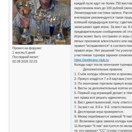
каждой пуле идут не более 750 вистов
округлением вниз до 100 рублей (жел
Ленинградская система записи. Распас
вчетвером рекомендуется такая прцеду
взявший предыдущую взятку; сдатчик 
записывает один игрок. За вист на 8
предварительным сообщением об это
Игрок может быть отстранён от игры 
явных признаков алкогольного или на
правил "исправляются" в соответств
Провел на форуме:
правил игры. Нет решений "по усмот
1 месяц 6 дней
участникам турнира заранее ознаком
Последний визит:
https://preferans-club.ru
.
02.08.2026 22:23
Колоды карт после окончания турнира
Дополнительные правила:
1. Съём колоды обязателен и произво
2. Прикуп кладётся 7 и 8 картами (чет
3. По окончании торговли прикуп вск
4. Висты за дополнительные взятки и
5. Первый ход играющий делает в тё
нет права всё решать единолично.
6. Вист джентльменский, полу ответст
7. За вист на 8-й и 9-й ответственн
8. Десятерная игра проверяется.
9. Мизер перебивается заявкой "9 пи
10. Возможна одна замена колоды каж
11.Контракт "6 пик" вистуется по же
те, кто напишет "СС" (супер сталингр