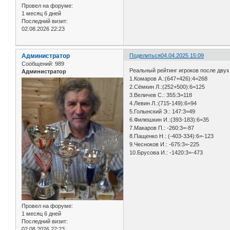
Провел на форуме:
1 месяц 6 дней
Последний визит:
02.08.2026 22:23
Администратор
Поделиться
04.04.2025 15:09
Сообщений:
989
Реальный рейтинг игроков после двух
Администратор
1.Комаров А.:(647+426):4=268
2.Сёмкин Л.:(252+500):6=125
3.Величев С.: 355:3=118
4.Левин Л.:(715-149):6=94
5.Голынский Э.: 147:3=49
6.Филюшкин И.:(393-183):6=35
7.Макаров П.: -260:3=-87
8.Пащенко Н.: (-403-334):6=-123
9.Чесноков И.: -675:3=-225
10.Брусова И.: -1420:3=-473
Провел на форуме:
1 месяц 6 дней
Последний визит:
02.08.2026 22:23