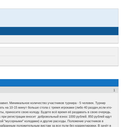
1
авил. Минимальное количество участников турнира - 5 человек. Турнир
ать на 10-15 минут больше стола с тремя игроками (либо 40 раздач,если кто-
арты, приносите свою колоду. Будете всё время её раздавать в свою очередь.
 при регистрации вносит добровольный взнос 1000 рублей. 850 рублей идут
грой "мусорными" колодами) и другие расходы. Положение участников в
абранным положительным вистам за все пули без корректировки. В зачёт в