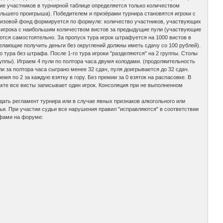
ние участников в турнирной таблице определяется только количеством
льшего проигрыша). Победителем и призёрами турнира становятся игроки с
 призовой фонд формируется по формуле: количество участников, участвующих
 игрока с наибольшим количеством вистов за предыдущие пули (участвующие
ся самостоятельно. За пропуск тура игрок штрафуется на 1000 вистов в
желающие получить деньги без округлений должны иметь сдачу со 100 рублей).
о тура без штрафа. После 1-го тура игроки "разделяются" на 2 группы. Столы
группы). Играем 4 пули по полтора часа двумя колодами. (продолжительность
и за полтора часа сыграно менее 32 сдач, пуля доигрывается до 32 сдач.
емя по 2 за каждую взятку в гору. Без премии за 0 взяток на распасовке. В
кте все висты записывает один игрок. Консоляция при не выполненном
дать регламент турнира или в случае явных признаков алкогольного или
ьи. При участии судьи все нарушения правил "исправляются" в соответствии
афами на форуме: