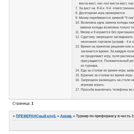
виста-вист, пас-пол виста-вист, пас
7. За вист на 8-й и 9-й ответственн
8. Десятерная игра проверяется.
9. Мизер перебивается заявкой "9 п
10. Возможна одна замена колоды к
замена колоды возможна только чер
11. Мизер и 9 играются без приглашен
12. Сдатчику запрещено заглядывать 
окончания торговли (штраф - 4 в го
13. Время на принятие решения или х
засекается время. За каждую полную
не продолжает игру, пуля расписыва
присуждается. Положительный резул
из турнира.
14. Еда за столом во время игры зап
15. Курение за столом во время игры
16. Запрещено размещать на столе 
игрокам играть.
17. Просьба выключать телефоны во 
Страница:
1
»
ПРЕФЕРАНСный клуб.
»
Архив.
»
Турнир по преферансу в честь 