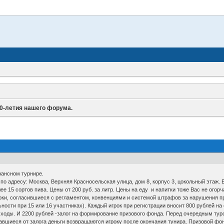
10-летия нашего форума.
рансном турнире.
 по адресу: Москва, Верхняя Красносельская улица, дом 8, корпус 3, цокольный этаж.
ее 15 сортов пива. Цены от 200 руб. за литр. Цены на еду и напитки тоже Вас не огорч
оки, согласившиеся с регламентом, конвенциями и системой штрафов за нарушения пра
ности при 15 или 16 участниках). Каждый игрок при регистрации вносит 800 рублей на
асходы. И 2200 рублей -залог на формирование призового фонда. Перед очередным тур
авшиеся от залога деньги возвращаются игроку после окончания тунира. Призовой фо