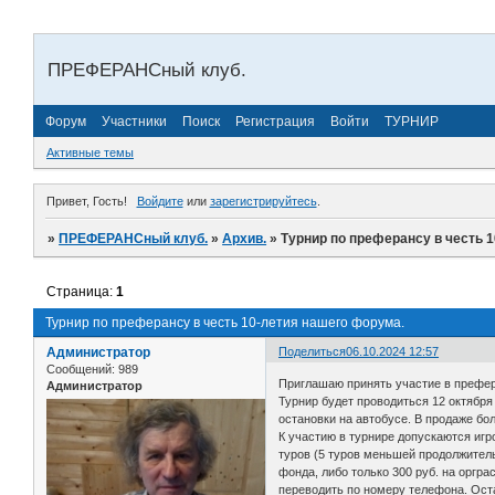
ПРЕФЕРАНСный клуб.
Форум
Участники
Поиск
Регистрация
Войти
ТУРНИР
Активные темы
Привет, Гость!
Войдите
или
зарегистрируйтесь
.
»
ПРЕФЕРАНСный клуб.
»
Архив.
»
Турнир по преферансу в честь 
Страница:
1
Турнир по преферансу в честь 10-летия нашего форума.
Администратор
Поделиться
06.10.2024 12:57
Сообщений:
989
Приглашаю принять участие в префе
Администратор
Турнир будет проводиться 12 октября
остановки на автобусе. В продаже бол
К участию в турнире допускаются игр
туров (5 туров меньшей продолжитель
фонда, либо только 300 руб. на оргр
переводить по номеру телефона. Ост