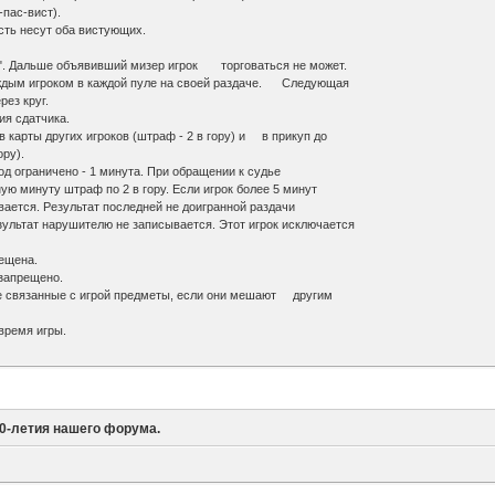
-пас-вист).
ость несут оба вистующих.
ик". Дальше объявивший мизер игрок торговаться не может.
аждым игроком в каждой пуле на своей раздаче. Следующая
ез круг.
ия сдатчика.
в карты других игроков (штраф - 2 в гору) и в прикуп до
ру).
од ограничено - 1 минута. При обращении к судье
 минуту штраф по 2 в гору. Если игрок более 5 минут
ется. Результат последней не доигранной раздачи
ьтат нарушителю не записывается. Этот игрок исключается
рещена.
 запрещено.
не связанные с игрой предметы, если они мешают другим
время игры.
10-летия нашего форума.