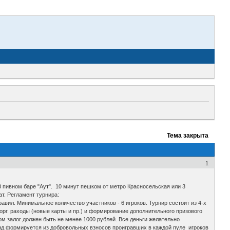
Тема закрыта
1
 В пивном баре "Аут". 10 минут пешком от метро Красносельская или 3
ат. Регламент турнира:
вил. Минимальное количество участников - 6 игроков. Турнир состоит из 4-х
 орг. раходы (новые карты и пр.) и формирование дополнительного призового
ом залог должен быть не менее 1000 рублей. Все деньги желательно
нд формируется из добровольных взносов проигравших в каждой пуле игроков