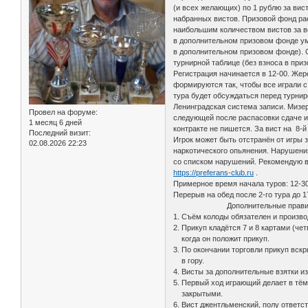
(и всех желающих) по 1 рублю за вис
набранных вистов. Призовой фонд ра
наибольшим количеством вистов за в
в дополнительном призовом фонде ум
в дополнительном призовом фонде). 
турнирной таблице (без взноса в при
Регистрация начинается в 12-00. Жере
формируются так, чтобы все играли с 
тура будет обсуждаться перед турнир
Ленинградская система записи. Мизер 
Провел на форуме:
следующей после распасовки сдаче иг
1 месяц 6 дней
контракте не пишется. За вист на 8-й
Последний визит:
Игрок может быть отстранён от игры 
02.08.2026 22:23
наркотического опьянения. Нарушения
со списком нарушений. Рекомендую в
https://preferans-club.ru
.
Примерное время начала туров: 12-30,
Перерыв на обед после 2-го тура до 1
Дополнительные правил
1. Съём колоды обязателен и произво
2. Прикуп кладётся 7 и 8 картами (че
когда он положит прикуп.
3. По окончании торговли прикуп вск
в гору.
4. Висты за дополнительные взятки и
5. Первый ход играющий делает в тё
закрытыми.
6. Вист джентльменский, полу ответс