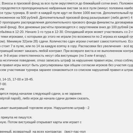
т. Взносы в призовой фонд за все пули округляются до ближайшей сотни вниз. Положе
спределяется пропорционально набранным вистам за все пули (минус половина наибо
се туры турнира. В зачёт в каждой пуле идут не более 1000 вистов. Дополнительный
ноженное на 500 рублей. Дополнительный призовой фонд разыгрывают (либо делят) 4
О пропорциях распределения дополнительного призвого фонда финалисты договаривают
зовой фонд). Все денежные расчёты производятся с округлением вниз до 100 рублей (
бьёвка в 12-20. Начало 1-го тура в 12-30. Опоздавший игрок может участвовать со 2-г
теми игроками, с которыми до этого не играли (по возожности по 2 игрока из каждой 
ом). Минимум 32(или 28) сдачи. Количество сдач игроки считают самостоятелтьно. Есл
стоит 7 в пулю, или по 14 за каждую взятку в гору. Распасовки без увеличения - всё вр
рающий может заказать любой контракт. При возврате виста и не выполненном контра
 и 9-й играх ответственность несут оба вистующих (по 3 или 4 вгору).
за неэтичное поведение, отказ записать штраф за нарушение правил игры, отказ соблю
 правил игры могут быть урегулированы при общем согласии игроков без участия суд
сем участникам турнира заранее ознакомиться со списком нарушений правил и штр
 14-15, 17-00 и 18-45.
7-00.
а:
дится перед началом следующей сдачи, а не заранее.
твёртой парой), либо игрок до начала сдачи должен сказать,
рывает выигравший торговлю игрок. Нарушителю штраф - 2
з прикупа не пишутся.
мную. Потом вистующий открывает карты или играет с
твенный, возвратный на всех контрактах (вист-пас-пол