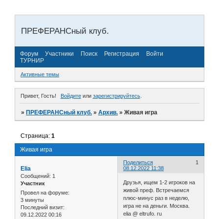
ПРЕФЕРАНСный клуб.
Форум
Участники
Поиск
Регистрация
Войти
ТУРНИР
Активные темы
Привет, Гость!
Войдите
или
зарегистрируйтесь
.
»
ПРЕФЕРАНСный клуб.
»
Архив.
»
Живая игра
Страница:
1
Живая игра
Поделиться
1
Elia
08.12.2022 11:38
Сообщений:
1
Друзья, ищем 1-2 игроков на
Участник
живой преф. Встречаемся
Провел на форуме:
плюс-минус раз в неделю,
3 минуты
игра не на деньги. Москва.
Последний визит:
elia @ eltrufo. ru
09.12.2022 00:16