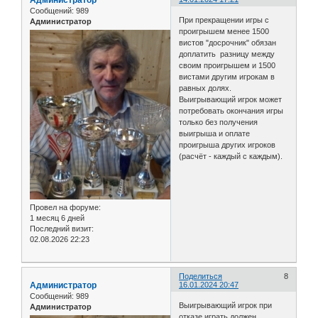
Сообщений:
989
При прекращении игры с
Администратор
проигрышем менее 1500
вистов "досрочник" обязан
доплатить разницу между
своим проигрышем и 1500
вистами другим игрокам в
равных долях.
Выигрывающий игрок может
потребовать окончания игры
только без получения
выигрыша и оплате
проигрыша других игроков
(расчёт - каждый с каждым).
Провел на форуме:
1 месяц 6 дней
Последний визит:
02.08.2026 22:23
Поделиться
8
Администратор
16.01.2024 20:47
Сообщений:
989
Выигрывающий игрок при
Администратор
отказе играть должен