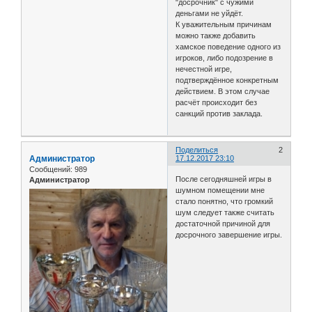
"досрочник" с чужими
деньгами не уйдёт.
К уважительным причинам
можно также добавить
хамское поведение одного из
игроков, либо подозрение в
нечестной игре,
подтверждённое конкретным
действием. В этом случае
расчёт происходит без
санкций против заклада.
Поделиться
2
Администратор
17.12.2017 23:10
Сообщений:
989
После сегодняшней игры в
Администратор
шумном помещении мне
стало понятно, что громкий
шум следует также считать
достаточной причиной для
досрочного завершение игры.