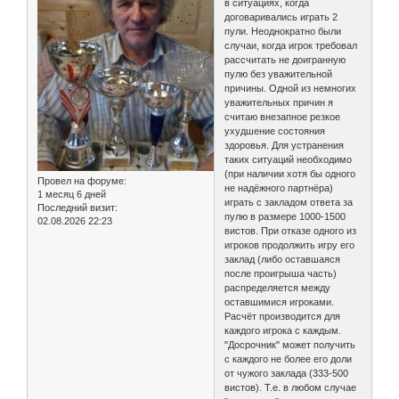
в ситуациях, когда
договаривались играть 2
пули. Неоднократно были
случаи, когда игрок требовал
рассчитать не доигранную
пулю без уважительной
причины. Одной из немногих
уважительных причин я
считаю внезапное резкое
ухудшение состояния
здоровья. Для устранения
таких ситуаций необходимо
(при наличии хотя бы одного
Провел на форуме:
не надёжного партнёра)
1 месяц 6 дней
играть с закладом ответа за
Последний визит:
пулю в размере 1000-1500
02.08.2026 22:23
вистов. При отказе одного из
игроков продолжить игру его
заклад (либо оставшаяся
после проигрыша часть)
распределяется между
оставшимися игроками.
Расчёт производится для
каждого игрока с каждым.
"Досрочник" может получить
с каждого не более его доли
от чужого заклада (333-500
вистов). Т.е. в любом случае