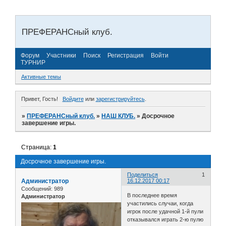
ПРЕФЕРАНСный клуб.
Форум
Участники
Поиск
Регистрация
Войти
ТУРНИР
Активные темы
Привет, Гость!
Войдите
или
зарегистрируйтесь
.
»
ПРЕФЕРАНСный клуб.
»
НАШ КЛУБ.
»
Досрочное
завершение игры.
Страница:
1
Досрочное завершение игры.
Поделиться
1
Администратор
16.12.2017 00:17
Сообщений:
989
В последнее время
Администратор
участились случаи, когда
игрок после удачной 1-й пули
отказывался играть 2-ю пулю