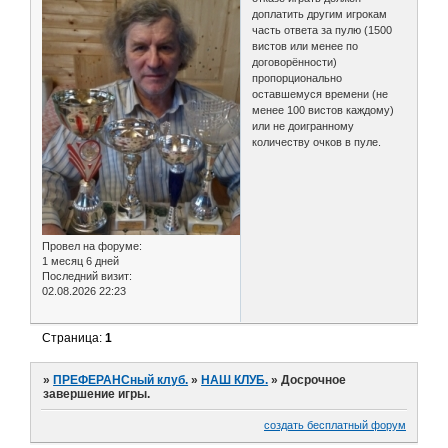
доплатить другим игрокам
часть ответа за пулю (1500
вистов или менее по
договорённости)
пропорционально
оставшемуся времени (не
менее 100 вистов каждому)
или не доигранному
количеству очков в пуле.
Провел на форуме:
1 месяц 6 дней
Последний визит:
02.08.2026 22:23
Страница:
1
»
ПРЕФЕРАНСный клуб.
»
НАШ КЛУБ.
»
Досрочное
завершение игры.
создать бесплатный форум