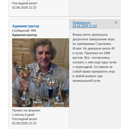
Последний визит:
02.08.2026 22:23
Поделиться
5
Администратор
14.01.2024 17:03
Сообщений:
989
Вчера опять произошло
Администратор
досрочное завершение игры
по требованию Строчкова
Игоря. Не доиграли около 40
в пулю. Проиграл он 1996
вистов. Все согласились
сыграть с ним ещё одну пулю
с пересадкой. Оставили за
собой право прекратить игру
в любой момент при
проигрышной пуле.
Провел на форуме:
1 месяц 6 дней
Последний визит:
02.08.2026 22:23