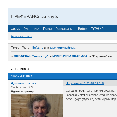
ПРЕФЕРАНСный клуб.
Форум
Участники
Поиск
Регистрация
Войти
ТУРНИР
Активные темы
Привет, Гость!
Войдите
или
зарегистрируйтесь
.
»
ПРЕФЕРАНСный клуб.
»
ИЗМЕНЯЕМ ПРАВИЛА.
»
"Парный" вист.
Страница:
1
"Парный" вист.
Администратор
Поделиться
07.02.2017 17:08
Сообщений:
989
Сегодня прочитал о парном дубликатн
Администратор
которые могут вистовать только прот
себе. Будет удобнее, если игроки па