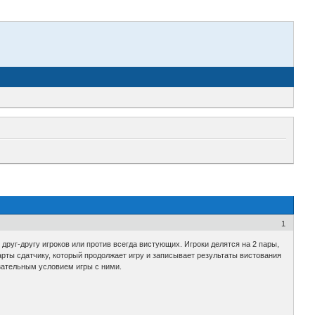
1
уг-другу игроков или против всегда вистующих. Игроки делятся на 2 пары,
карты сдатчику, который продолжает игру и записывает результаты вистования
язательным условием игры с ними.