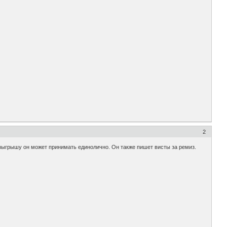
2
озыгрышу он может принимать единолично. Он также пишет висты за ремиз.