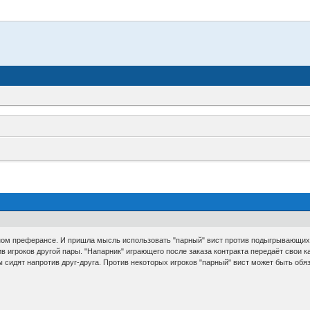
ом преферансе. И пришла мысль использовать "парный" вист против подыгрывающих др
ив игроков другой пары. "Напарник" играющего после заказа контракта передаёт свои 
ры сидят напротив друг-друга. Против некоторых игроков "парный" вист может быть об