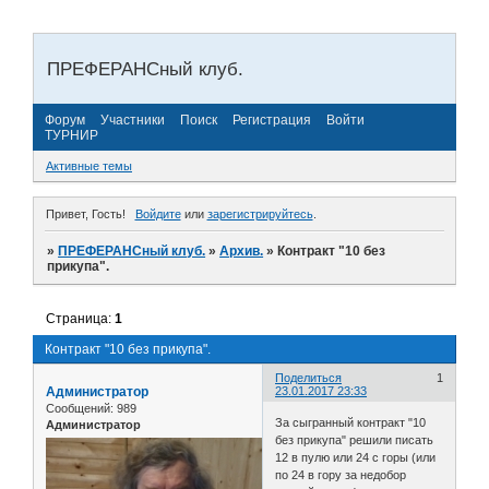
ПРЕФЕРАНСный клуб.
Форум
Участники
Поиск
Регистрация
Войти
ТУРНИР
Активные темы
Привет, Гость!
Войдите
или
зарегистрируйтесь
.
»
ПРЕФЕРАНСный клуб.
»
Архив.
»
Контракт "10 без
прикупа".
Страница:
1
Контракт "10 без прикупа".
Поделиться
1
Администратор
23.01.2017 23:33
Сообщений:
989
За сыгранный контракт "10
Администратор
без прикупа" решили писать
12 в пулю или 24 с горы (или
по 24 в гору за недобор