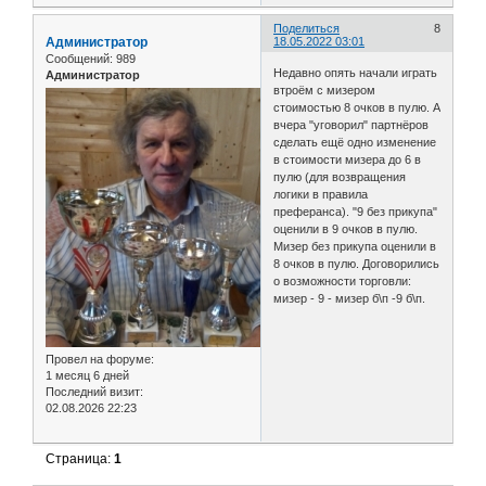
Поделиться
8
Администратор
18.05.2022 03:01
Сообщений:
989
Недавно опять начали играть
Администратор
втроём с мизером
стоимостью 8 очков в пулю. А
вчера "уговорил" партнёров
сделать ещё одно изменение
в стоимости мизера до 6 в
пулю (для возвращения
логики в правила
преферанса). "9 без прикупа"
оценили в 9 очков в пулю.
Мизер без прикупа оценили в
8 очков в пулю. Договорились
о возможности торговли:
мизер - 9 - мизер б\п -9 б\п.
Провел на форуме:
1 месяц 6 дней
Последний визит:
02.08.2026 22:23
Страница:
1