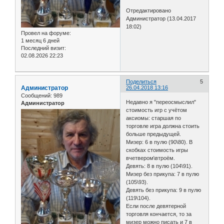
Отредактировано
Администратор (13.04.2017
18:02)
Провел на форуме:
1 месяц 6 дней
Последний визит:
02.08.2026 22:23
Поделиться
5
Администратор
26.04.2018 13:16
Сообщений:
989
Недавно я "переосмыслил"
Администратор
стоимость игр с учётом
аксиомы: старшая по
торговле игра должна стоить
больше предыдущей.
Мизер: 6 в пулю (90\80). В
скобках стоимость игры
вчетвером\втроём.
Девять: 8 в пулю (104\91).
Мизер без прикупа: 7 в пулю
(105\93).
Девять без прикупа: 9 в пулю
(119\104).
Если после девятерной
торговля кончается, то за
мизер можно писать и 7 в