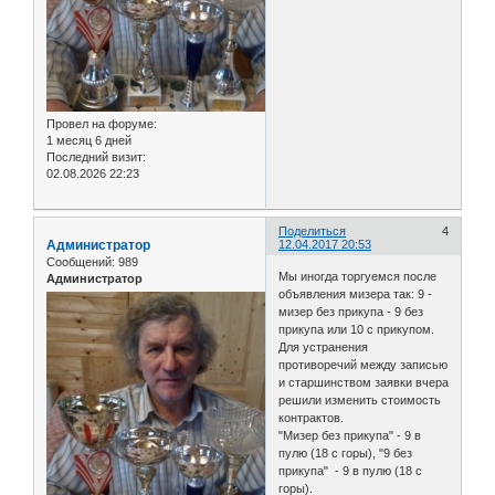
Провел на форуме:
1 месяц 6 дней
Последний визит:
02.08.2026 22:23
Поделиться
4
Администратор
12.04.2017 20:53
Сообщений:
989
Мы иногда торгуемся после
Администратор
объявления мизера так: 9 -
мизер без прикупа - 9 без
прикупа или 10 с прикупом.
Для устранения
противоречий между записью
и старшинством заявки вчера
решили изменить стоимость
контрактов.
"Мизер без прикупа" - 9 в
пулю (18 с горы), "9 без
прикупа" - 9 в пулю (18 с
горы).