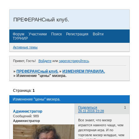
ПРЕФЕРАНСный клуб.
Форум
Участники
Поиск
Регистрация
Войти
ТУРНИР
Активные темы
Привет, Гость!
Войдите
или
зарегистрируйтесь
.
»
ПРЕФЕРАНСный клуб.
»
ИЗМЕНЯЕМ ПРАВИЛА.
»
Изменение "цены" мизера.
Страница:
1
Изменение "цены" мизера.
Поделиться
1
Администратор
26.11.2016 23:28
Сообщений:
989
Все знают, что мизер
Администратор
играется намного чаще, чем
десятерная игра. И по
торговле мизер младше, чем