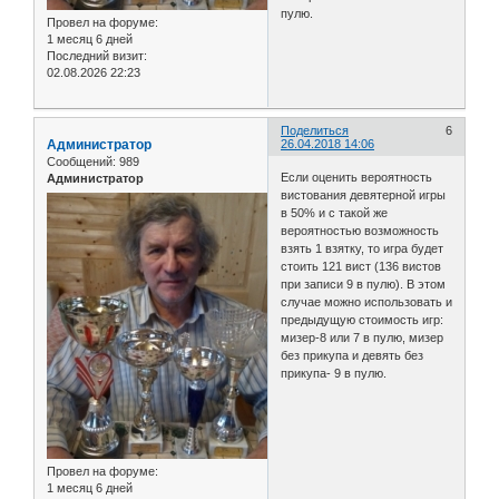
пулю.
Провел на форуме:
1 месяц 6 дней
Последний визит:
02.08.2026 22:23
Поделиться
6
Администратор
26.04.2018 14:06
Сообщений:
989
Если оценить вероятность
Администратор
вистования девятерной игры
в 50% и с такой же
вероятностью возможность
взять 1 взятку, то игра будет
стоить 121 вист (136 вистов
при записи 9 в пулю). В этом
случае можно использовать и
предыдущую стоимость игр:
мизер-8 или 7 в пулю, мизер
без прикупа и девять без
прикупа- 9 в пулю.
Провел на форуме:
1 месяц 6 дней