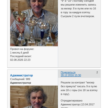
"9" и "10".Поэтому сегодня
мы решили изменить запись
за мизер: 8 в пулю или по 16
в гору за каждую взятку.
Сыграли 2 пули вчетвером.
Провел на форуме:
1 месяц 6 дней
Последний визит:
02.08.2026 22:23
Поделиться
2
Администратор
28.12.2016 15:30
Сообщений:
989
Решили за контракт "мизер
Администратор
без прикупа" писать 9 в пулю
или 18 с горы (по 18 за взятку
в гору).
Отредактировано
Администратор (13.04.2017