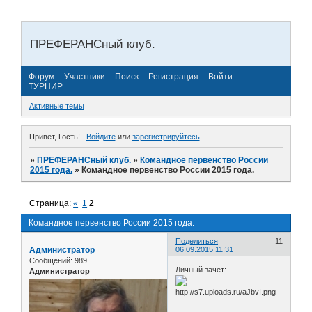
ПРЕФЕРАНСный клуб.
Форум
Участники
Поиск
Регистрация
Войти
ТУРНИР
Активные темы
Привет, Гость!
Войдите
или
зарегистрируйтесь
.
»
ПРЕФЕРАНСный клуб.
»
Командное первенство России
2015 года.
»
Командное первенство России 2015 года.
Страница:
«
1
2
Командное первенство России 2015 года.
Поделиться
11
Администратор
06.09.2015 11:31
Сообщений:
989
Личный зачёт:
Администратор