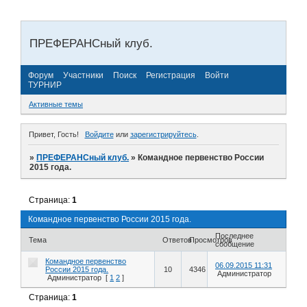
ПРЕФЕРАНСный клуб.
Форум
Участники
Поиск
Регистрация
Войти
ТУРНИР
Активные темы
Привет, Гость!
Войдите
или
зарегистрируйтесь
.
»
ПРЕФЕРАНСный клуб.
»
Командное первенство России
2015 года.
Страница:
1
Командное первенство России 2015 года.
Последнее
Тема
Ответов
Просмотров
сообщение
Командное первенство
06.09.2015 11:31
России 2015 года.
10
4346
Администратор
Администратор
[
1
2
]
Страница:
1