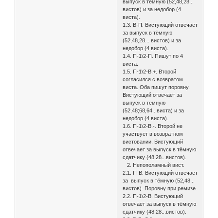
выпуск в тёмную (52,48,28...
вистов) и за недобор (4
виста).
1.3. В-П. Вистующий отвечает
за выпуск в тёмную
(52,48,28... вистов) и за
недобор (4 виста).
1.4. П-1\2-П. Пишут по 4
виста.
1.5. П-1\2-В.+. Второй
согласился с возвратом
виста. Оба пишут поровну.
Вистующий отвечает за
выпуск в тёмную
(52,48;68,64...виста) и за
недобор (4 виста).
1.6. П-1\2-В.-. Второй не
участвует в возвратном
вистовании. Вистующий
отвечает за выпуск в тёмную
сдатчику (48,28...вистов).
2. Непополамный вист.
2.1. П-В. Вистующий отвечает
за выпуск в тёмную (52,48...
вистов). Поровну при ремизе.
2.2. П-1\2-В. Вистующий
отвечает за выпуск в тёмную
сдатчику (48,28...вистов).