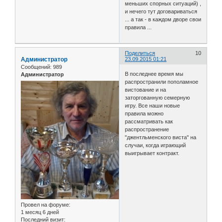
меньших спорных ситуаций) ,
и нечего тут договариваться
... а так - в каждом дворе свои
правила ...
Поделиться
10
Администратор
23.09.2015 01:21
Сообщений:
989
В последнее время мы
Администратор
распространили пополамное
вистование и на
заторгованную семерную
игру. Все наши новые
правила можно
рассматривать как
распространение
"джентльменского виста" на
случаи, когда играющий
выигрывает контракт.
Провел на форуме:
1 месяц 6 дней
Последний визит: