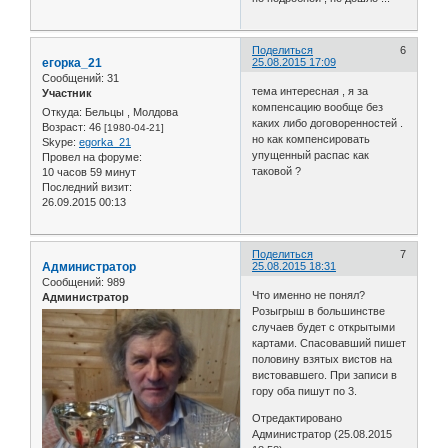
Поделиться
6
егорка_21
25.08.2015 17:09
Сообщений:
31
тема интересная , я за
Участник
компенсацию вообще без
Откуда:
Бельцы , Молдова
каких либо договоренностей .
Возраст:
46
[1980-04-21]
но как компенсировать
Skype:
egorka_21
упущенный распас как
Провел на форуме:
таковой ?
10 часов 59 минут
Последний визит:
26.09.2015 00:13
Поделиться
7
Администратор
25.08.2015 18:31
Сообщений:
989
Что именно не понял?
Администратор
Розыгрыш в большинстве
случаев будет с открытыми
картами. Спасовавший пишет
половину взятых вистов на
вистовавшего. При записи в
гору оба пишут по 3.
Отредактировано
Администратор (25.08.2015