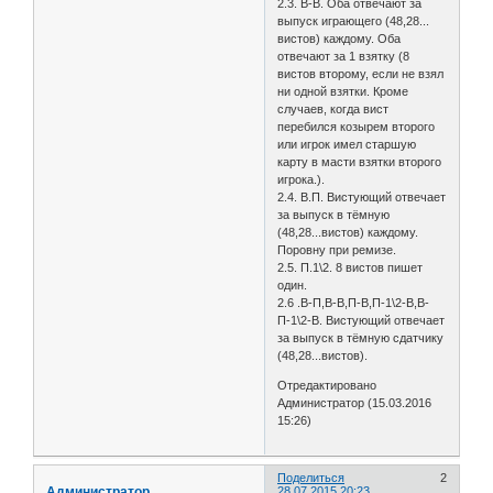
2.3. В-В. Оба отвечают за
выпуск играющего (48,28...
вистов) каждому. Оба
отвечают за 1 взятку (8
вистов второму, если не взял
ни одной взятки. Кроме
случаев, когда вист
перебился козырем второго
или игрок имел старшую
карту в масти взятки второго
игрока.).
2.4. В.П. Вистующий отвечает
за выпуск в тёмную
(48,28...вистов) каждому.
Поровну при ремизе.
2.5. П.1\2. 8 вистов пишет
один.
2.6 .В-П,В-В,П-В,П-1\2-В,В-
П-1\2-В. Вистующий отвечает
за выпуск в тёмную сдатчику
(48,28...вистов).
Отредактировано
Администратор (15.03.2016
15:26)
Поделиться
2
Администратор
28.07.2015 20:23