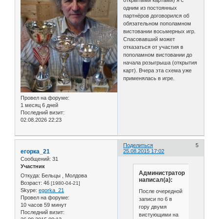
открытыми картами) я с
одним из постоянных
партнёров договорился об
обязательном пополамном
вистовании восьмерных игр.
Спасовавший может
отказаться от участия в
пополамном вистовании до
начала розыгрыша (открытия
карт). Вчера эта схема уже
применялась в игре.
Провел на форуме:
1 месяц 6 дней
Последний визит:
02.08.2026 22:23
Поделиться
5
егорка_21
25.08.2015 17:02
Сообщений:
31
Участник
Администратор
Откуда:
Бельцы , Молдова
написал(а):
Возраст:
46
[1980-04-21]
Skype:
egorka_21
После очередной
Провел на форуме:
записи по 6 в
10 часов 59 минут
гору двумя
Последний визит:
вистующими на