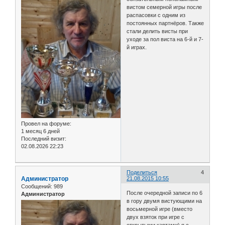
вистом семерной игры после
распасовки с одним из
постоянных партнёров. Также
стали делить висты при
уходе за пол виста на 6-й и 7-
й играх.
Провел на форуме:
1 месяц 6 дней
Последний визит:
02.08.2026 22:23
Поделиться
4
Администратор
21.08.2015 10:55
Сообщений:
989
После очередной записи по 6
Администратор
в гору двумя вистующими на
восьмерной игре (вместо
двух взяток при игре с