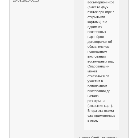
26.09.2015 00:13
восьмерной игре
(вместо двух
взяток при игре с
открытыми
картами) я с
одним из
постоянных
партнёров
договорился об
обязательном
пополамном
вистовании
восьмерных игр.
Спасовавший
может
отказаться от
участия в
пополамном
вистовании до
начала
розыгрыша
(открытия карт).
Вчера эта схема
уже применялась
в игре.
по подробней , не дошло ...