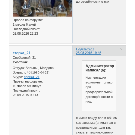
договорённости о них.
Провел на форуме:
1 месяц 6 дней
Последний визит:
02.08.2026 22:23
Поделиться
9
егорка_21
25.08.2015 19:45
Сообщений:
31
Участник
Администратор
Откуда:
Бельцы , Молдова
написал(а):
Возраст:
46
[1980-04-21]
Skype:
egorka_21
Компенсации
Провел на форуме:
возможны только
10 часов 59 минут
при
Последний визит:
предварительной
26.09.2015 00:13
договорённости о
них.
я имею ввиду все в общем ,
как аксиома (вписанная в
правила игры , для так
сказать , возникновения