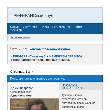
ПРЕФЕРАНСный клуб.
Форум
Участники
Поиск
Регистрация
Войти
ТУРНИР
Активные темы
Привет, Гость!
Войдите
или
зарегистрируйтесь
.
»
ПРЕФЕРАНСный клуб.
»
ИЗМЕНЯЕМ ПРАВИЛА.
»
Пополамноответственное вистование.
Страница:
1
2
»
Пополамноответственное вистование.
Поделиться
1
Администратор
28.07.2015 12:28
Сообщений:
989
Для повышения
Администратор
ответственности при
вистовании при выходе из
распасовки и для