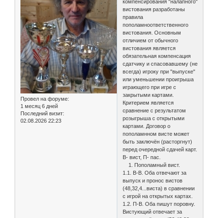
компенсирования "налапного"
вистования разработаны
правила
пополамноответственного
вистования. Основным
отличием от обычного
вистования является
обязательная компенсация
сдатчику и спасовавшему (не
всегда) игроку при "выпуске"
или уменьшении проигрыша
играющего при игре с
закрытыми картами.
Провел на форуме:
Критерием является
1 месяц 6 дней
сравнение с результатом
Последний визит:
розыгрыша с открытыми
02.08.2026 22:23
картами. Договор о
пополамнном висте может
быть заключён (расторгнут)
перед очередной сдачей карт.
В- вист, П- пас.
1. Пополамный вист.
1.1. В-В. Оба отвечают за
выпуск и пронос вистов
(48,32,4...виста) в сравнении
с игрой на открытых картах.
1.2. П-В. Оба пишут поровну.
Вистующий отвечает за