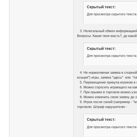
Скрытый текст:
Для просмотра скрытого текста
3. Нелегальный обмен информацией
Вопросы: Какая твоя масть?, до какой 
Скрытый текст:
Для просмотра скрытого текста
4. Не нормативная заявка в спорной с
козыря") игры, заявка "здесь" или "па
5. Перемещение прикупа игроком в с
6. Можно спросить играющего на каку
7. При прыжке в торговле можно узна
8. Можно изменить свою заявку до за
9. Игрок после своей (например - "м
торговлю. Штраф нарушителю -
Скрытый текст:
Для просмотра скрытого текста