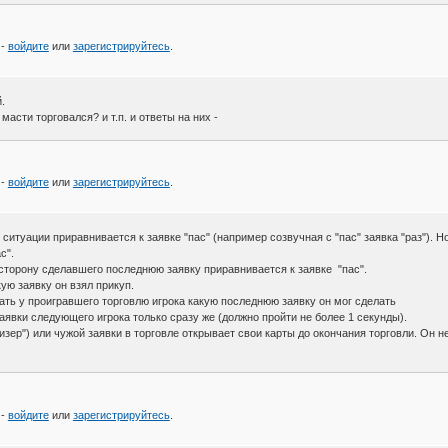
 -
войдите
или
зарегистрируйтесь
.
.
масти торговался? и т.п. и ответы на них -
 -
войдите
или
зарегистрируйтесь
.
итуации приравнивается к заявке "пас" (например созвучная с "пас" заявка "раз"). Н
с".
торону сделавшего последнюю заявку приравнивается к заявке "пас".
ю заявку он взял прикуп.
ть у проигравшего торговлю игрока какую последнюю заявку он мог сделать
явки следующего игрока только сразу же (должно пройти не более 1 секунды).
изер") или чужой заявки в торговле открывает свои карты до окончания торговли. Он 
 -
войдите
или
зарегистрируйтесь
.