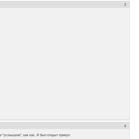
3
4
ю "услышали", как пас. И был открыт прикуп.