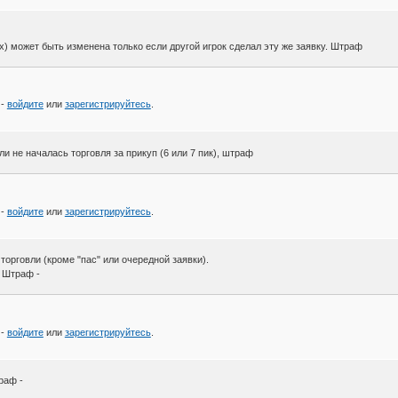
асах) может быть изменена только если другой игрок сделал эту же заявку. Штраф
 -
войдите
или
зарегистрируйтесь
.
ли не началась торговля за прикуп (6 или 7 пик), штраф
 -
войдите
или
зарегистрируйтесь
.
орговли (кроме "пас" или очередной заявки).
. Штраф -
 -
войдите
или
зарегистрируйтесь
.
раф -