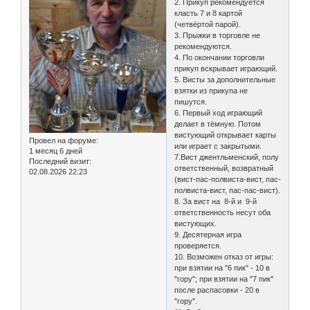
2. Прикуп рекомендуется
класть 7 и 8 картой
(четвёртой парой).
3. Прыжки в торговле не
рекомендуются.
4. По окончании торговли
прикуп вскрывает играющий.
5. Висты за дополнительные
взятки из прикупа не
пишутся.
6. Первый ход играющий
делает в тёмную. Потом
вистующий открывает карты
Провел на форуме:
или играет с закрытыми.
1 месяц 6 дней
7.Вист джентльменский, полу
Последний визит:
ответственный, возвратный
02.08.2026 22:23
(вист-пас-полвиста-вист, пас-
полвиста-вист, пас-пас-вист).
8. За вист на 8-й и 9-й
ответственность несут оба
вистующих.
9. Десятерная игра
проверяется.
10. Возможен отказ от игры:
при взятии на "6 пик" - 10 в
"гору"; при взятии на "7 пик"
после распасовки - 20 в
"гору".