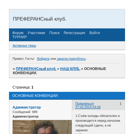
ПРЕФЕРАНСный клуб.
Форум
Участники
Поиск
Регистрация
Войти
ТУРНИР
Активные темы
Привет, Гость!
Войдите
или
зарегистрируйтесь
.
»
ПРЕФЕРАНСный клуб.
»
НАШ КЛУБ.
»
ОСНОВНЫЕ
КОНВЕНЦИИ.
Страница:
1
ОСНОВНЫЕ КОНВЕНЦИИ.
Поделиться
1
Администратор
27.02.2014 03:28
Сообщений:
989
1.Съём колоды обязателен и
Администратор
производится перед началом
следующей сдачи, а не
заранее.