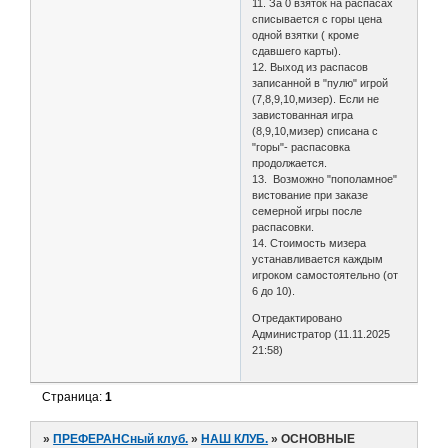
11. За 0 взяток на распасах
списывается с горы цена
одной взятки ( кроме
сдавшего карты).
12. Выход из распасов
записанной в "пулю" игрой
(7,8,9,10,мизер). Если не
завистованная игра
(8,9,10,мизер) списана с
"горы"- распасовка
продолжается.
13. Возможно "пополамное"
вистование при заказе
семерной игры после
распасовки.
14. Стоимость мизера
устанавливается каждым
игроком самостоятельно (от
6 до 10).
Отредактировано
Администратор (11.11.2025
21:58)
Страница:
1
»
ПРЕФЕРАНСный клуб.
»
НАШ КЛУБ.
»
ОСНОВНЫЕ