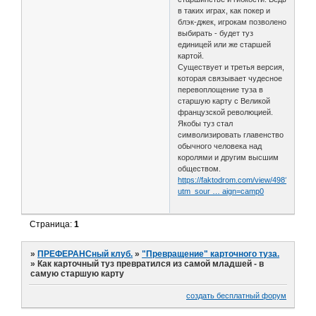
в таких играх, как покер и
блэк-джек, игрокам позволено
выбирать - будет туз
единицей или же старшей
картой.
Существует и третья версия,
которая связывает чудесное
перевоплощение туза в
старшую карту с Великой
французской революцией.
Якобы туз стал
символизировать главенство
обычного человека над
королями и другим высшим
обществом.
https://faktodrom.com/view/498?
utm_sour … aign=camp0
Страница:
1
»
ПРЕФЕРАНСный клуб.
»
"Превращение" карточного туза.
»
Как карточный туз превратился из самой младшей - в
самую старшую карту
создать бесплатный форум