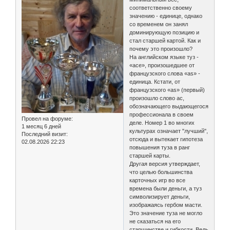
соответственно своему
значению - единице, однако
со временем он занял
доминирующую позицию и
стал старшей картой. Как и
почему это произошло?
На английском языке туз -
«ace», произошедшее от
французского слова «as» -
единица. Кстати, от
французского «as» (первый)
произошло слово ас,
обозначающего выдающегося
профессионала в своем
Провел на форуме:
деле. Номер 1 во многих
1 месяц 6 дней
культурах означает "лучший",
Последний визит:
отсюда и вытекает гипотеза
02.08.2026 22:23
повышения туза в ранг
старшей карты.
Другая версия утверждает,
что целью большинства
карточных игр во все
времена были деньги, а туз
символизирует деньги,
изображаясь гербом масти.
Это значение туза не могло
не сказаться на его
старшинстве и гибкости. Ведь