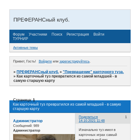
ПРЕФЕРАНСный клуб.
Форум
Участники
Поиск
Регистрация
Войти
ТУРНИР
Активные темы
Привет, Гость!
Войдите
или
зарегистрируйтесь
.
»
ПРЕФЕРАНСный клуб.
»
"Превращение" карточного туза.
»
Как карточный туз превратился из самой младшей - в
самую старшую карту
Страница:
1
Как карточный туз превратился из самой младшей - в самую
старшую карту
Поделиться
1
Администратор
14.10.2021 11:48
Сообщений:
989
Изначально туз имел в
Администратор
карточных играх самый
минимальный вес,