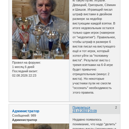
ю такую пулю. Играли:
Девицкий, Григорьев, Сёмкин
и Шишов. Играющий писал
штраф вистами в двойном
размере за недобор
вистующим каждой взятки. В
итоге недовольным остался
только один игрок (наверное
от "недопития"). Правильнее,
чтобы штраф в размере 6
вистов писал на вистующего
ещё и тот игрок, который
хотел уйти за "половину
виста". Результат виста с
Провел на форуме:
тремя взятками на 6-й игре
1 месяц 6 дней
будет привычно
Последний визит:
отрицательным (минус 2
02.08.2026 22:23
виста). Но некоторые
участники пули не смогли
"осознать" необходимость
этого правила.
Поделиться
2
Администратор
23.12.2022 23:09
Сообщений:
989
Недавно появилось
Администратор
понимание, что надо "делить"
поровну висты (играющему и