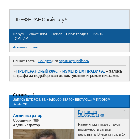
ПРЕФЕРАНСный клуб.
Форум
Участники
Поиск
Регистрация
Войти
ТУРНИР
Активные темы
Привет, Гость!
Войдите
или
зарегистрируйтесь
.
»
ПРЕФЕРАНСный клуб.
»
ИЗМЕНЯЕМ ПРАВИЛА.
»
Запись
штрафа за недобор взяток вистующим игроком вистами.
Страница:
1
Запись штрафа за недобор взяток вистующим игроком
вистами.
Поделиться
1
Администратор
10.06.2021 11:09
Сообщений:
989
Ранее я уже писал о такой
Администратор
возможности записи
результата. Вчера сыграли 1-