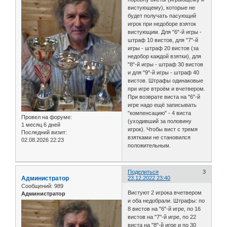
вистующему), которые не
будет получать пасующий
игрок при недоборе взяток
вистующим. Для "6"-й игры -
штраф 10 вистов, для "7"-й
игры - штраф 20 вистов (за
недобор каждой взятки), для
"8"-й игры - штраф 30 вистов
и для "9"-й игры - штраф 40
вистов. Штрафы одинаковые
при игре втроём и вчетвером.
При возврате виста на "6"-й
игре надо ещё записывать
"компенсацию" - 4 виста
Провел на форуме:
(уходивший за половину
1 месяц 6 дней
игрок). Чтобы вист с тремя
Последний визит:
взятками не становился
02.08.2026 22:23
положительным.
Поделиться
3
Администратор
23.12.2022 23:40
Сообщений:
989
Вистуют 2 игрока вчетвером
Администратор
и оба недобрали. Штрафы: по
8 вистов на "6"-й игре, по 16
вистов на "7"-й игре, по 22
виста на "8"-й игре и по 30