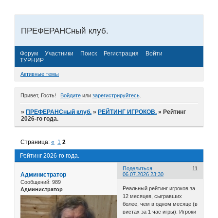
ПРЕФЕРАНСный клуб.
Форум
Участники
Поиск
Регистрация
Войти
ТУРНИР
Активные темы
Привет, Гость!
Войдите
или
зарегистрируйтесь
.
»
ПРЕФЕРАНСный клуб.
»
РЕЙТИНГ ИГРОКОВ.
»
Рейтинг
2026-го года.
Страница:
«
1
2
Рейтинг 2026-го года.
Поделиться
11
Администратор
06.07.2026 23:30
Сообщений:
989
Реальный рейтинг игроков за
Администратор
12 месяцев, сыгравших
более, чем в одном месяце (в
вистах за 1 час игры). Игроки