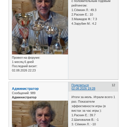
с положительным годовым
рейтингом:
1.Сёмкин Л.: 49.3
2.Раскин Е.: 10
3.Мажидов Ф.: 7.3
4.Зарубин М.: 4.2
Провел на форуме:
1 месяц 6 дней
Последний визит:
02.08.2026 22:23
Поделиться
12
Администратор
02.08.2026 19:28
Сообщений:
989
Итоги за июль. Играли всего 1
Администратор
раз. Показатели
эффективности игры (в
вистах за час игры ):
1.Раскин Е.: 39.7
2.Шаповалов В.: -1
3. Сёмкин Л.: -10