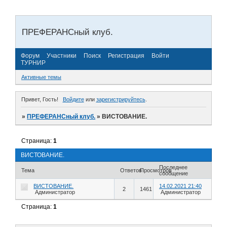
ПРЕФЕРАНСный клуб.
Форум
Участники
Поиск
Регистрация
Войти
ТУРНИР
Активные темы
Привет, Гость!
Войдите
или
зарегистрируйтесь
.
»
ПРЕФЕРАНСный клуб.
»
ВИСТОВАНИЕ.
Страница:
1
ВИСТОВАНИЕ.
Последнее
Тема
Ответов
Просмотров
сообщение
ВИСТОВАНИЕ.
14.02.2021 21:40
2
1461
Администратор
Администратор
Страница:
1