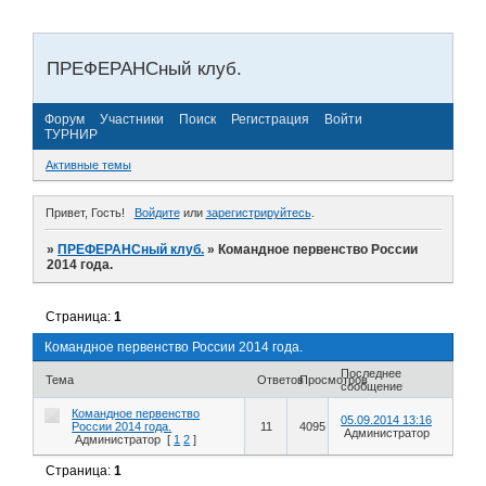
ПРЕФЕРАНСный клуб.
Форум
Участники
Поиск
Регистрация
Войти
ТУРНИР
Активные темы
Привет, Гость!
Войдите
или
зарегистрируйтесь
.
»
ПРЕФЕРАНСный клуб.
»
Командное первенство России
2014 года.
Страница:
1
Командное первенство России 2014 года.
Последнее
Тема
Ответов
Просмотров
сообщение
Командное первенство
05.09.2014 13:16
России 2014 года.
11
4095
Администратор
Администратор
[
1
2
]
Страница:
1