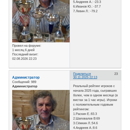
5.Андреев А.: -23.3
6.Иванов Ю.: -37.7
7.Левин Л.: -79.2
Провел на форуме:
1 месяц 6 дней
Последний визит:
02.08.2026 22:23
Поделиться
23
Администратор
30.11.2025 22:13
Сообщений:
989
Реальный рейтинг игроков с
Администратор
начала 2025 года, сыгравших
более, чем в одном месяце (в
вистах за 1 час игры). Игроки
с положительным годовым
рейтингом:
1.Раскин Е.:83.3
2.Шаповалов В:69
3.Сёмкин Л.:54.6
4.Андреев А.:8.6