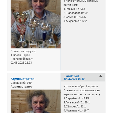
с положительным годовым
рейтингом:
1.Раскин Е.: 83.3
2.Шаповалов В: 69
3.Сёмкин Л.: 56.5
4.Андреев А.: 12.2
Провел на форуме:
1 месяц 6 дней
Последний визит:
02.08.2026 22:23
Поделиться
22
Администратор
30.11.2025 16:39
Сообщений:
989
Итоги за ноябрь. 7 игроков.
Администратор
Показатели эффективности
игры (в вистах за час игры ):
1.Зарубин М.: 43.95
2.Голынский Э.: 38.1
3.Сёмкин Л.: 31.1
4.Мажидов Ф.: -16.7