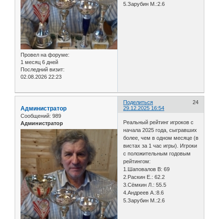
5.Зарубин М.:2.6
Провел на форуме:
1 месяц 6 дней
Последний визит:
02.08.2026 22:23
Поделиться
24
Администратор
29.12.2025 16:54
Сообщений:
989
Реальный рейтинг игроков с
Администратор
начала 2025 года, сыгравших
более, чем в одном месяце (в
вистах за 1 час игры). Игроки
с положительным годовым
рейтингом:
1.Шаповалов В: 69
2.Раскин Е.: 62.2
3.Сёмкин Л.: 55.5
4.Андреев А.:8.6
5.Зарубин М.:2.6