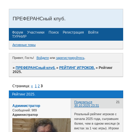
ПРЕФЕРАНСный клуб.
Форум
Участники
Поиск
Регистрация
Войти
ТУРНИР
Активные темы
Привет, Гость!
Войдите
или
зарегистрируйтесь
.
»
ПРЕФЕРАНСный клуб.
»
РЕЙТИНГ ИГРОКОВ.
»
Рейтинг
2025.
Страница:
«
1
2
3
Рейтинг 2025.
Поделиться
21
Администратор
30.10.2025 23:31
Сообщений:
989
Реальный рейтинг игроков с
Администратор
начала 2025 года, сыгравших
более, чем в одном месяце (в
вистах за 1 час игры). Игроки