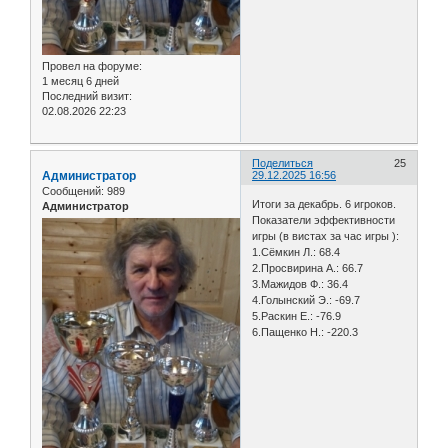
Провел на форуме:
1 месяц 6 дней
Последний визит:
02.08.2026 22:23
Поделиться
25
Администратор
29.12.2025 16:56
Сообщений:
989
Итоги за декабрь. 6 игроков.
Администратор
Показатели эффективности
игры (в вистах за час игры ):
1.Сёмкин Л.: 68.4
2.Просвирина А.: 66.7
3.Мажидов Ф.: 36.4
4.Голынский Э.: -69.7
5.Раскин Е.: -76.9
6.Пащенко Н.: -220.3