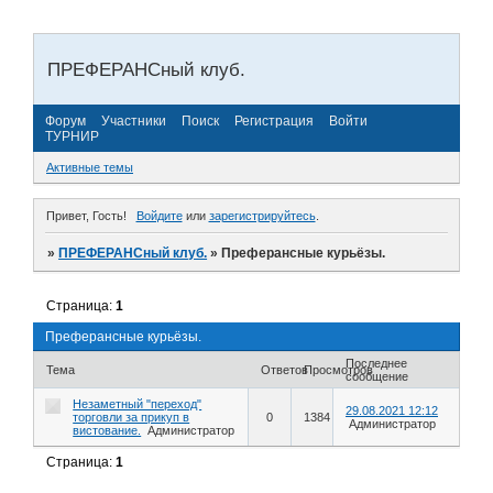
ПРЕФЕРАНСный клуб.
Форум
Участники
Поиск
Регистрация
Войти
ТУРНИР
Активные темы
Привет, Гость!
Войдите
или
зарегистрируйтесь
.
»
ПРЕФЕРАНСный клуб.
»
Преферансные курьёзы.
Страница:
1
Преферансные курьёзы.
Последнее
Тема
Ответов
Просмотров
сообщение
Незаметный "переход"
29.08.2021 12:12
торговли за прикуп в
0
1384
Администратор
вистование.
Администратор
Страница:
1