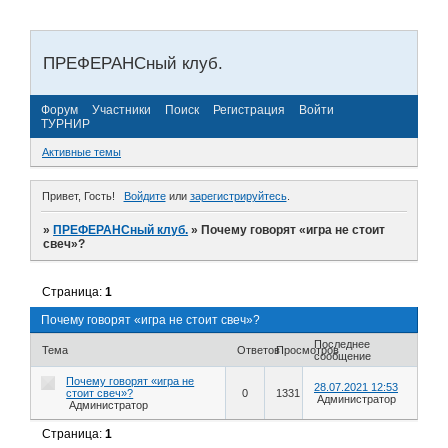
ПРЕФЕРАНСный клуб.
Форум
Участники
Поиск
Регистрация
Войти
ТУРНИР
Активные темы
Привет, Гость!
Войдите
или
зарегистрируйтесь
.
»
ПРЕФЕРАНСный клуб.
»
Почему говорят «игра не стоит
свеч»?
Страница:
1
Почему говорят «игра не стоит свеч»?
Последнее
Тема
Ответов
Просмотров
сообщение
Почему говорят «игра не
28.07.2021 12:53
стоит свеч»?
0
1331
Администратор
Администратор
Страница:
1