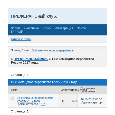
ПРЕФЕРАНСный клуб.
Форум
Участники
Поиск
Регистрация
Войти
ТУРНИР
Активные темы
Привет, Гость!
Войдите
или
зарегистрируйтесь
.
»
ПРЕФЕРАНСный клуб.
»
13-е командное первенство
России 2017 года.
Страница:
1
13-е командное первенство России 2017 года.
Последнее
Тема
Ответов
Просмотров
сообщение
13-е командное первенство
16.10.2017 08:36
России 2017 года
11
3591
Администратор
Администратор
[
1
2
]
Страница:
1